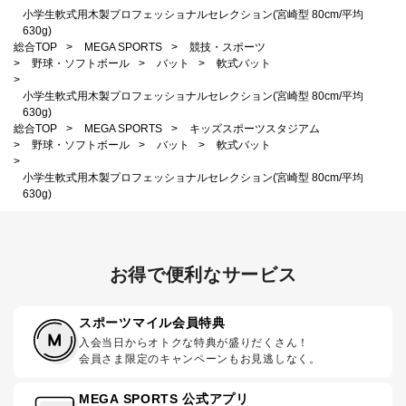
小学生軟式用木製プロフェッショナルセレクション(宮崎型 80cm/平均
630g)
総合TOP
>
MEGA SPORTS
>
競技・スポーツ
>
野球・ソフトボール
>
バット
>
軟式バット
>
小学生軟式用木製プロフェッショナルセレクション(宮崎型 80cm/平均
630g)
総合TOP
>
MEGA SPORTS
>
キッズスポーツスタジアム
>
野球・ソフトボール
>
バット
>
軟式バット
>
小学生軟式用木製プロフェッショナルセレクション(宮崎型 80cm/平均
630g)
お得で便利なサービス
スポーツマイル会員特典
入会当日からオトクな特典が盛りだくさん！
会員さま限定のキャンペーンもお見逃しなく。
MEGA SPORTS 公式アプリ