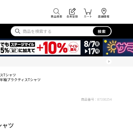
商品検索
会員登録
カート
店舗情報
検索
スTシャツ
R半袖プラクティスTシャツ
商品番号：
87330254
シャツ