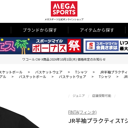
メガスポーツ公式オンラインショップ
ブランドから探す
アイテムから探す
ワコール CW-X商品 2026年10月1日(木) 価格改定のお知らせ
スケットボール
>
バスケットウェア
>
Tシャツ
>
JR半袖プラクティ
アル
>
バスケットボール
>
バスケットウェア
>
Tシャツ
>
J
ジュニア
店舗受取可能
FINTA(フィンタ)
JR半袖プラクティスT