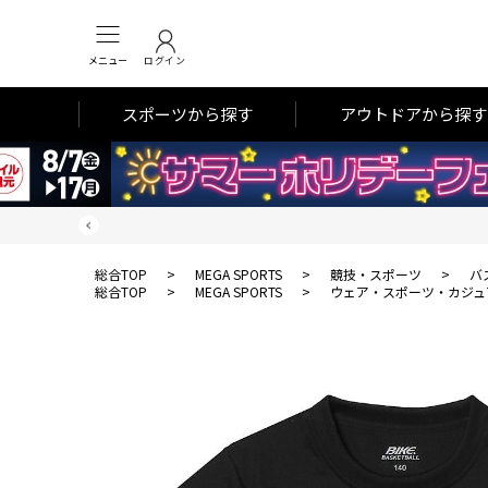
メニュー
ログイン
スポーツから探す
アウトドアから探す
総合TOP
>
MEGA SPORTS
>
競技・スポーツ
>
バ
総合TOP
>
MEGA SPORTS
>
ウェア・スポーツ・カジュ