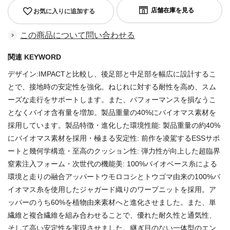
お気に入りに追加する
この商品について問い合わせる
関連 KEYWORD
デザイン:IMPACTと比較し、後足部と中足部を幅広に設計するこ
とで、接地時の安定性を強化。ねじれに対する耐性を高め、スム
ーズな走行をサポートします。また、パフォーマンスを損なうこ
となくバイオ含有量を増加。製品重量の40%にバイオマス素材を
採用しています。製品特徴・進化した環境性能: 製品重量の約40%
にバイオマス素材を採用・極まる安定性: 前作を凌駕するESSサポ
ートと幾何学構造・至高のクッション性: 弾力性が向上した超臨界
窒素注入フォーム・次世代の機能美: 100%バイオベース糸による
環境と走りの融合アッパートウモロコシとトウゴマ由来の100%バ
イオマス糸を使用したジャガード織りのワープニットを採用。ア
ッパーのうち60%を植物由来素材へと進化させました。また、単
繊維と複合繊維を組み合わせることで、優れた耐久性と通気性、
そして高い安定性を実現させました。継ぎ目のない一体型のエン