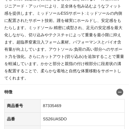
ジニアード・アッパーにより、足全体を包み込むようなフィット
感を提供します。ミッドソールESSサポート:ミッドソールの内側
に配置されたサポート技術。踵を確実にホールドし、安定感をも
たらします。ミッドソール:精密に成型され、足元の安定感を最大
化しながら、切り込みやテクスチャによって重量を最小限に抑え
ます。超臨界窒素注入フォーム素材。パフォーマンスとバイオ含
有量が向上しています。アウトソール:負荷の高い部分へのサポー
ト力を強化。さらにカットアウト(切り込み)を追加することで重量
を軽減しています。かかと部分と親指の付け根部分に段差状の溝
を配置することで、柔らかな着地と自然な体重移動をサポートし
てくれます。
特徴
商品番号
87335469
品番
SS26UASDO