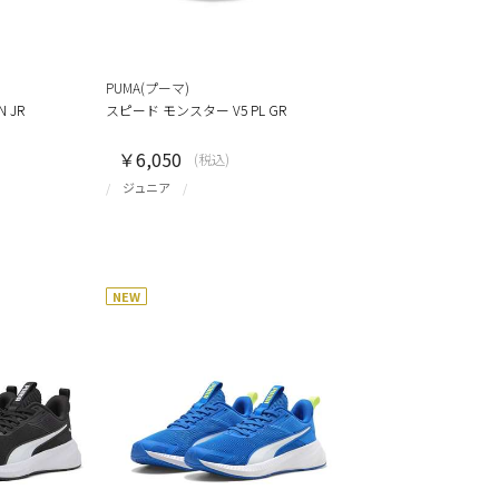
PUMA(プーマ)
N JR
スピード モンスター V5 PL GR
￥6,050
(税込)
ジュニア
NEW