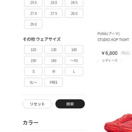
25.5
26.0
26.5
27.0
27.5
28.0
29.0
PUMA(プーマ)
その他 ウェアサイズ
STUDIO AOP TIGHT
120
130
140
￥6,600
(税込)
レディース
150
160
～XS
S
M
L
XL～
FREE
リセット
検索
カラー