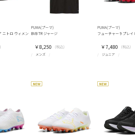
PUMA(プーマ)
PUMA(プーマ)
 ニトロ ウィメン
BVB TR ジャージ
フューチャー 9 プレイ HG/
￥8,250
￥7,480
)
(税込)
(税込)
メンズ
ジュニア
NEW
NEW