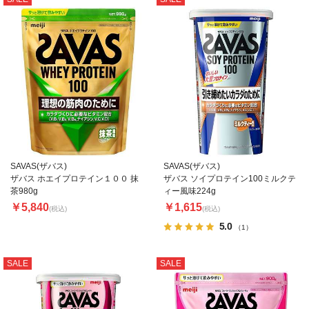
SAVAS(ザバス)
SAVAS(ザバス)
ザバス ホエイプロテイン１００ 抹
ザバス ソイプロテイン100ミルクテ
茶980g
ィー風味224g
￥5,840
￥1,615
(税込)
(税込)
5.0
（1）
SALE
SALE