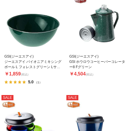
GSI(ジーエスアイ)
GSI(ジーエスアイ)
ジーエスアイ パイオニアミキシング
GSI ホウロウコーヒーパーコレータ
ボール L フォレストグリーン Lサイ
ー8 Fグリーン
ズ
￥1,859
￥4,504
(税込)
(税込)
5.0
（1）
SALE
SALE