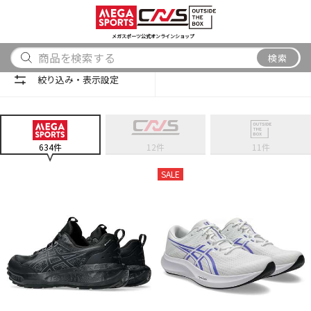
スポーツ
アウトドア
ブランド
アイテム
から探す
から探す
から探す
から探す
メガスポーツ公式オンラインショップ
検索
検索
絞り込み・表示設定
634
件
12
件
11
件
SALE