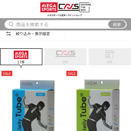
スポーツ
アウトドア
ブランド
アイテム
から探す
から探す
から探す
から探す
メガスポーツ公式オンラインショップ
検索
検索
絞り込み・表示設定
17
件
0
件
0
件
SALE
SALE