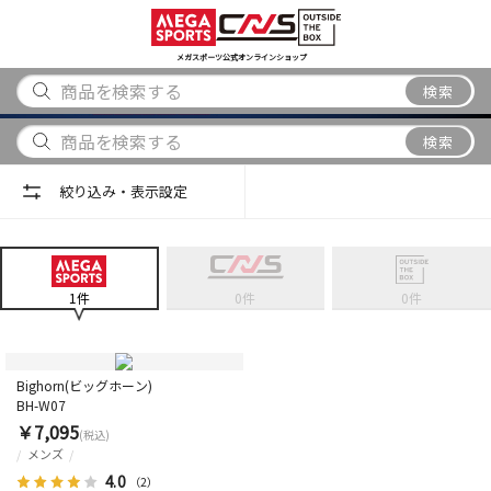
スポーツ
アウトドア
ブランド
アイテム
から探す
から探す
から探す
から探す
メガスポーツ公式オンラインショップ
検索
検索
絞り込み・表示設定
1
件
0
件
0
件
Bighorn(ビッグホーン)
BH-W07
￥7,095
(税込)
メンズ
4.0
（2）