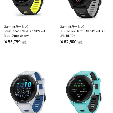
Garmin(ガーミン)
Garmin(ガーミン)
Forerunner 170 Music GPS WiFi
FORERUNNER 265 MUSIC WIFI GPS
Black/Amp Yellow
JPN BLACK
￥55,799
￥62,800
(税込)
(税込)