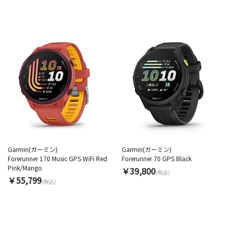
Garmin(ガーミン)
Garmin(ガーミン)
Forerunner 170 Music GPS WiFi Red
Forerunner 70 GPS Black
Pink/Mango
￥39,800
(税込)
￥55,799
(税込)