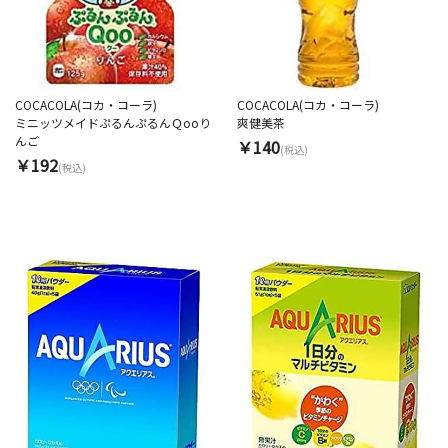
COCACOLA(コカ・コーラ)
COCACOLA(コカ・コーラ)
ミニッツメイドぷるんぷるんＱooり
爽健美茶
んご
￥140
(税込)
￥192
(税込)