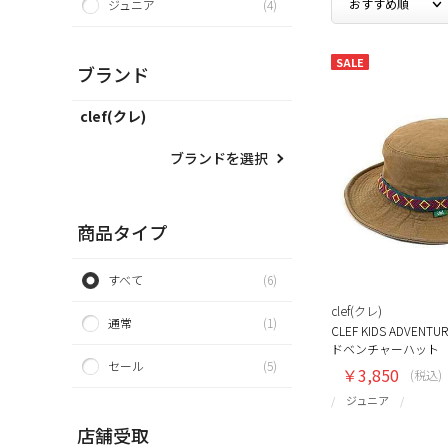
ジュニア
(4)
SALE
ブランド
clef(クレ)
ブランドを選択
商品タイプ
すべて
(6)
clef(クレ)
通常
(1)
CLEF KIDS ADVENTUR
ドベンチャーハット 
セール
(5)
￥3,850
(税込)
ジュニア
店舗受取