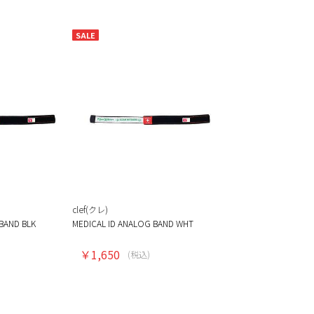
SALE
clef(クレ)
BAND BLK
MEDICAL ID ANALOG BAND WHT
￥1,650
(税込)