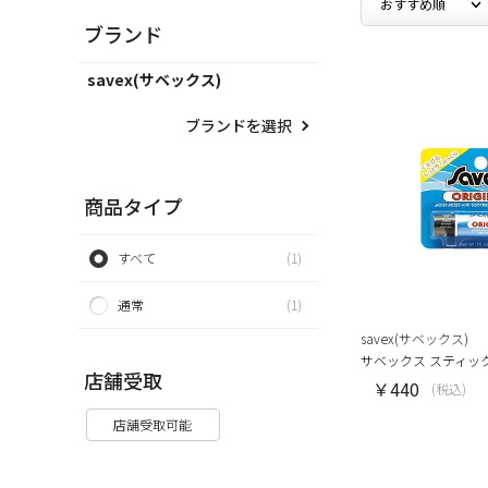
ブランド
savex(サベックス)
ブランドを選択
商品タイプ
すべて
(1)
通常
(1)
savex(サベックス)
サベックス スティッ
店舗受取
￥440
(税込)
店舗受取可能