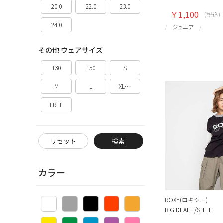
20.0
22.0
23.0
￥1,100
(税込)
24.0
ジュニア
その他 ウェアサイズ
130
150
S
M
L
XL～
FREE
リセット
検索
カラー
ROXY(ロキシー)
BIG DEAL L/S TEE