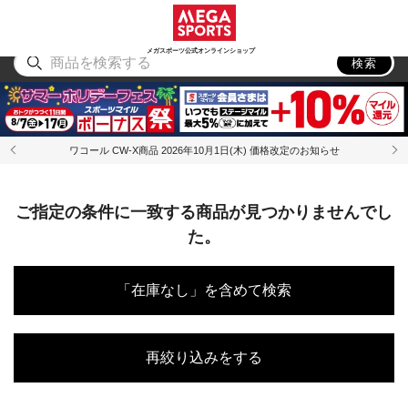
スポーツ
アウトドア
ブランド
アイテム
から探す
から探す
から探す
から探す
メガスポーツ公式オンラインショップ
検索
ワコール CW-X商品 2026年10月1日(木) 価格改定のお知らせ
ご指定の条件に一致する商品が見つかりませんでし
た。
「在庫なし」を含めて検索
再絞り込みをする