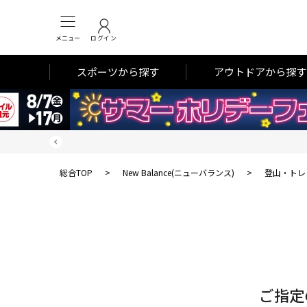
メニュー
ログイン
スポーツから探す
アウトドアから探す
総合TOP
>
New Balance(ニューバランス)
>
登山・トレ
対
象
件
数
ご指定