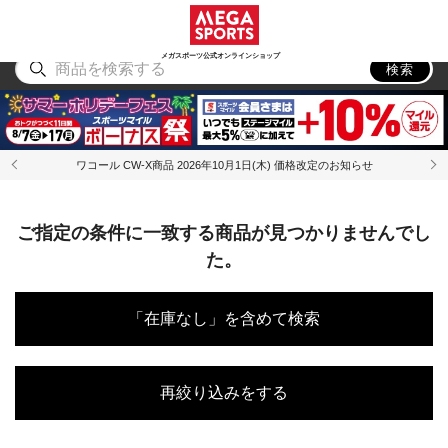
スポーツ
アウトドア
ブランド
アイテム
から探す
から探す
から探す
から探す
メガスポーツ公式オンラインショップ
検索
ワコール CW-X商品 2026年10月1日(木) 価格改定のお知らせ
ご指定の条件に一致する商品が見つかりませんでし
た。
「在庫なし」を含めて検索
再絞り込みをする