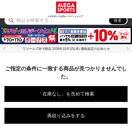
スポーツ
アウトドア
ブランド
アイテム
から探す
から探す
から探す
から探す
メガスポーツ公式オンラインショップ
検索
ワコール CW-X商品 2026年10月1日(木) 価格改定のお知らせ
ご指定の条件に一致する商品が見つかりませんでし
た。
「在庫なし」を含めて検索
再絞り込みをする