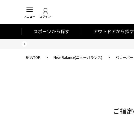
メニュー
ログイン
スポーツから探す
アウトドアから探す
総合TOP
>
New Balance(ニューバランス)
>
バレーボー
対
象
件
数
ご指定
0
件