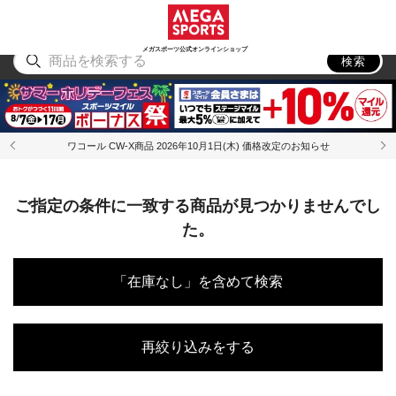
スポーツ
アウトドア
ブランド
アイテム
から探す
から探す
から探す
から探す
メガスポーツ公式オンラインショップ
検索
ワコール CW-X商品 2026年10月1日(木) 価格改定のお知らせ
ご指定の条件に一致する商品が見つかりませんでし
た。
「在庫なし」を含めて検索
再絞り込みをする