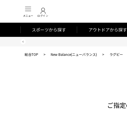
メニュー
ログイン
スポーツから探す
アウトドアから探す
総合TOP
>
New Balance(ニューバランス)
>
ラグビー
対
象
件
数
ご指定
0
件