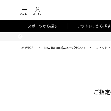
メニュー
ログイン
スポーツから探す
アウトドアから探す
総合TOP
>
New Balance(ニューバランス)
>
フィットネ
対
象
件
数
ご指定
0
件