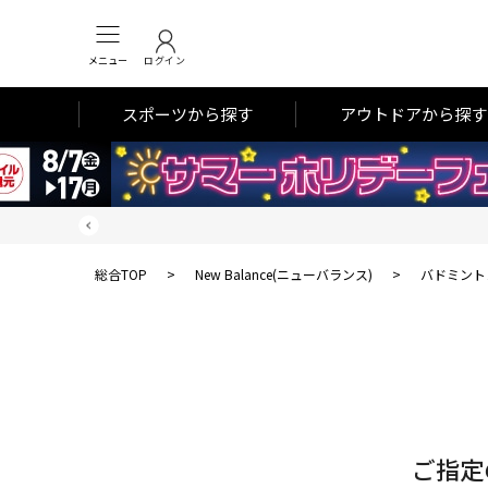
メニュー
ログイン
スポーツから探す
アウトドアから探す
総合TOP
>
New Balance(ニューバランス)
>
バドミント
対
象
件
数
ご指定