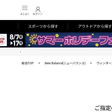
メニュー
ログイン
スポーツから探す
アウトドアから探す
総合TOP
>
New Balance(ニューバランス)
>
ウィンター
対
象
件
数
ご指定