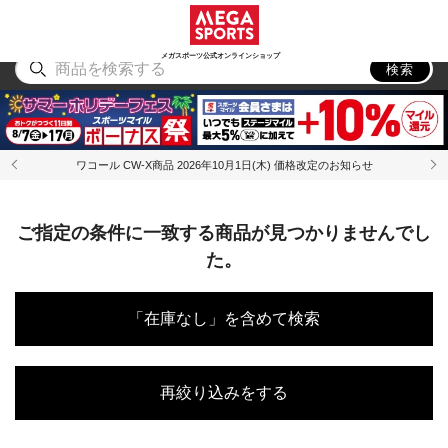
スポーツ
アウトドア
ブランド
アイテム
から探す
から探す
から探す
から探す
メガスポーツ公式オンラインショップ
検索
ワコール CW-X商品 2026年10月1日(木) 価格改定のお知らせ
ご指定の条件に一致する商品が見つかりませんでし
た。
「在庫なし」を含めて検索
再絞り込みをする