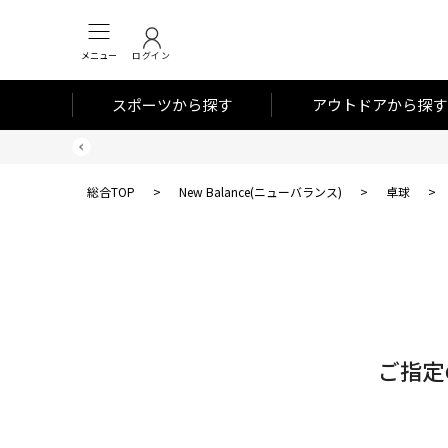
メニュー
ログイン
スポーツから探す
アウトドアから探す
総合TOP
>
New Balance(ニューバランス)
>
卓球
>
対
象
件
数
ご指定
0
件