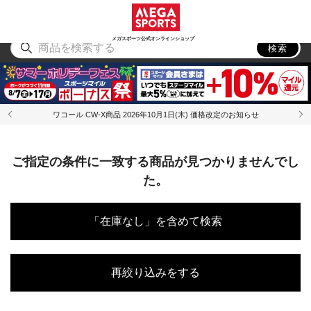
スポーツ
アウトドア
ブランド
アイテム
から探す
から探す
から探す
から探す
メガスポーツ公式オンラインショップ
検索
ワコール CW-X商品 2026年10月1日(木) 価格改定のお知らせ
ご指定の条件に一致する商品が見つかりませんでし
た。
「在庫なし」を含めて検索
再絞り込みをする