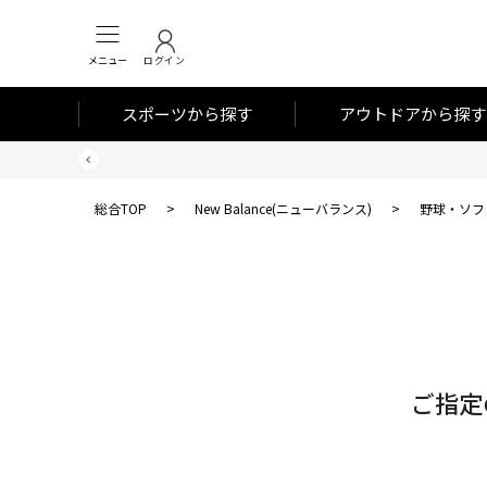
メニュー
ログイン
スポーツから探す
アウトドアから探す
総合TOP
>
New Balance(ニューバランス)
>
野球・ソフ
対
象
件
数
ご指定
0
件