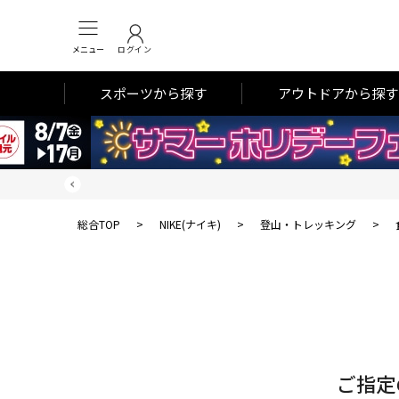
メニュー
ログイン
スポーツから探す
アウトドアから探す
総合TOP
>
NIKE(ナイキ)
>
登山・トレッキング
>
対
象
件
数
ご指定