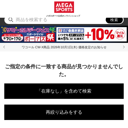
スポーツ
アウトドア
ブランド
アイテム
から探す
から探す
から探す
から探す
メガスポーツ公式オンラインショップ
検索
ワコール CW-X商品 2026年10月1日(木) 価格改定のお知らせ
ご指定の条件に一致する商品が見つかりませんでし
た。
「在庫なし」を含めて検索
再絞り込みをする