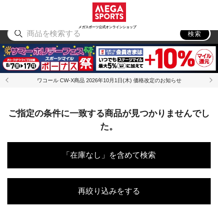
スポーツ
アウトドア
ブランド
アイテム
から探す
から探す
から探す
から探す
メガスポーツ公式オンラインショップ
検索
ワコール CW-X商品 2026年10月1日(木) 価格改定のお知らせ
ご指定の条件に一致する商品が見つかりませんでし
た。
「在庫なし」を含めて検索
再絞り込みをする