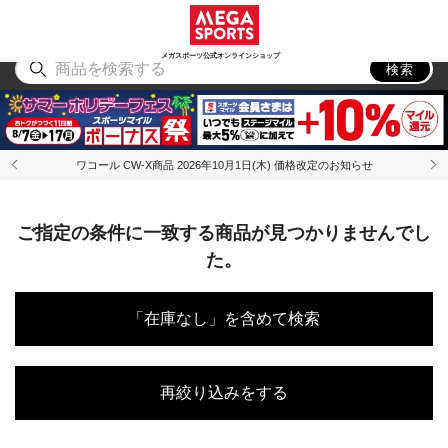
スポーツ
アウトドア
ブランド
アイテム
から探す
から探す
から探す
から探す
メガスポーツ公式オンラインショップ
検索
ワコール CW-X商品 2026年10月1日(木) 価格改定のお知らせ
ご指定の条件に一致する商品が見つかりませんでし
た。
「在庫なし」を含めて検索
再絞り込みをする