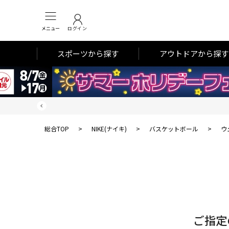
メニュー
ログイン
スポーツから探す
アウトドアから探す
総合TOP
>
NIKE(ナイキ)
>
バスケットボール
>
ウ
対
象
件
数
ご指定