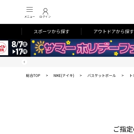
メニュー
ログイン
スポーツから探す
アウトドアから探す
総合TOP
>
NIKE(ナイキ)
>
バスケットボール
>
ト
対
象
件
数
ご指定