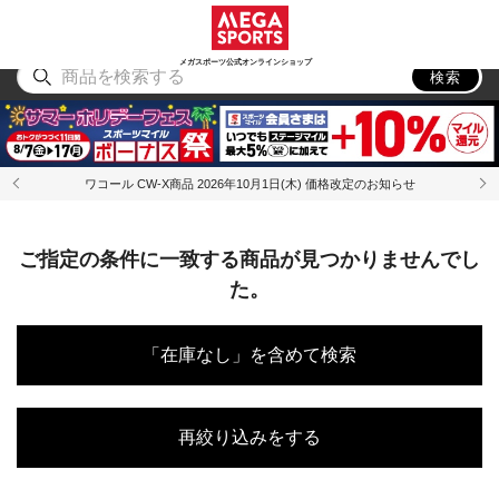
スポーツ
アウトドア
ブランド
アイテム
から探す
から探す
から探す
から探す
メガスポーツ公式オンラインショップ
検索
ワコール CW-X商品 2026年10月1日(木) 価格改定のお知らせ
ご指定の条件に一致する商品が見つかりませんでし
た。
「在庫なし」を含めて検索
再絞り込みをする