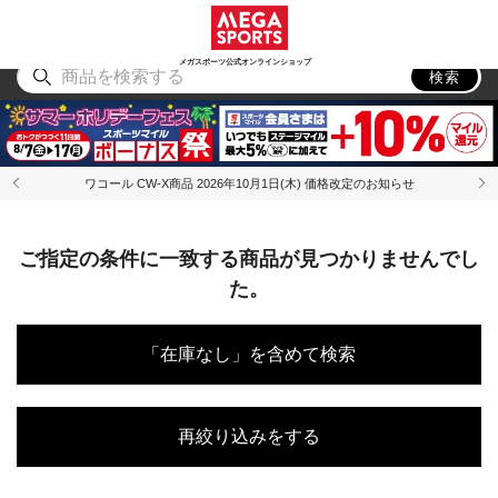
スポーツ
アウトドア
ブランド
アイテム
から探す
から探す
から探す
から探す
メガスポーツ公式オンラインショップ
検索
ワコール CW-X商品 2026年10月1日(木) 価格改定のお知らせ
ご指定の条件に一致する商品が見つかりませんでし
た。
「在庫なし」を含めて検索
再絞り込みをする