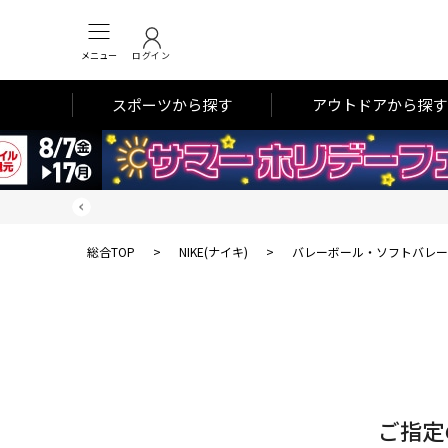
メニュー
ログイン
スポーツから探す
アウトドアから探す
総合TOP
>
NIKE(ナイキ)
>
バレーボール・ソフトバレー
対
象
件
数
ご指定