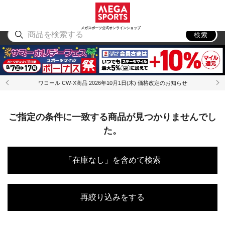
スポーツ
アウトドア
ブランド
アイテム
から探す
から探す
から探す
から探す
メガスポーツ公式オンラインショップ
検索
ワコール CW-X商品 2026年10月1日(木) 価格改定のお知らせ
ご指定の条件に一致する商品が見つかりませんでし
た。
「在庫なし」を含めて検索
再絞り込みをする