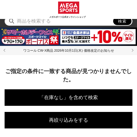
スポーツ
アウトドア
ブランド
アイテム
から探す
から探す
から探す
から探す
メガスポーツ公式オンラインショップ
検索
ワコール CW-X商品 2026年10月1日(木) 価格改定のお知らせ
ご指定の条件に一致する商品が見つかりませんでし
た。
「在庫なし」を含めて検索
再絞り込みをする