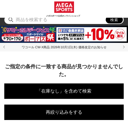
スポーツ
アウトドア
ブランド
アイテム
から探す
から探す
から探す
から探す
メガスポーツ公式オンラインショップ
検索
ワコール CW-X商品 2026年10月1日(木) 価格改定のお知らせ
ご指定の条件に一致する商品が見つかりませんでし
た。
「在庫なし」を含めて検索
再絞り込みをする