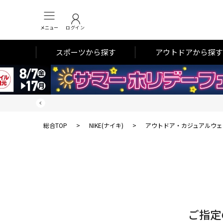
メニュー
ログイン
スポーツから探す
アウトドアから探す
総合TOP
>
NIKE(ナイキ)
>
アウトドア・カジュアルウェ
対
象
件
数
ご指定