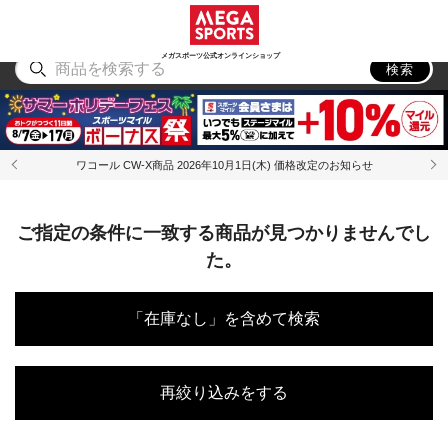
スポーツ
アウトドア
ブランド
アイテム
から探す
から探す
から探す
から探す
メガスポーツ公式オンラインショップ
検索
ワコール CW-X商品 2026年10月1日(木) 価格改定のお知らせ
ご指定の条件に一致する商品が見つかりませんでし
た。
「在庫なし」を含めて検索
再絞り込みをする