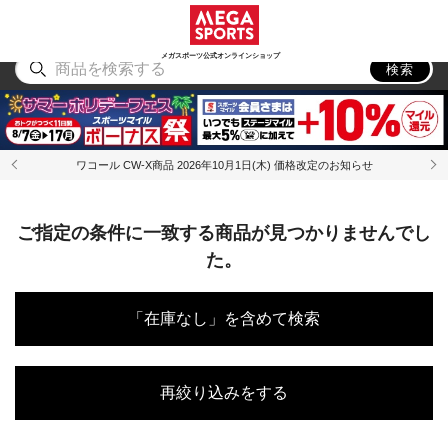
スポーツ
アウトドア
ブランド
アイテム
から探す
から探す
から探す
から探す
メガスポーツ公式オンラインショップ
検索
ワコール CW-X商品 2026年10月1日(木) 価格改定のお知らせ
ご指定の条件に一致する商品が見つかりませんでし
た。
「在庫なし」を含めて検索
再絞り込みをする