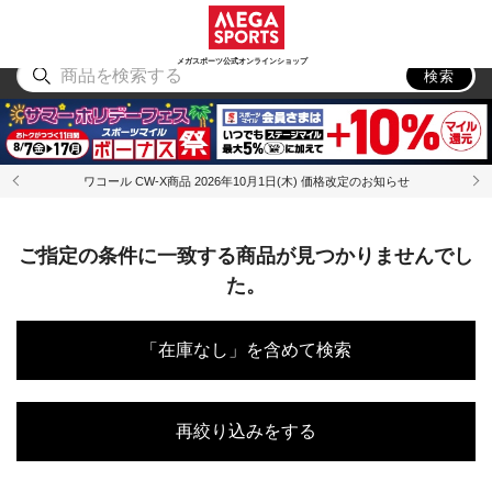
スポーツ
アウトドア
ブランド
アイテム
から探す
から探す
から探す
から探す
メガスポーツ公式オンラインショップ
検索
ワコール CW-X商品 2026年10月1日(木) 価格改定のお知らせ
ご指定の条件に一致する商品が見つかりませんでし
た。
「在庫なし」を含めて検索
再絞り込みをする