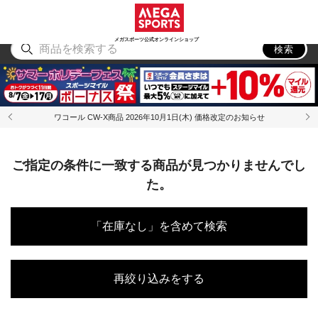
スポーツ
アウトドア
ブランド
アイテム
から探す
から探す
から探す
から探す
メガスポーツ公式オンラインショップ
検索
ワコール CW-X商品 2026年10月1日(木) 価格改定のお知らせ
ご指定の条件に一致する商品が見つかりませんでし
た。
「在庫なし」を含めて検索
再絞り込みをする