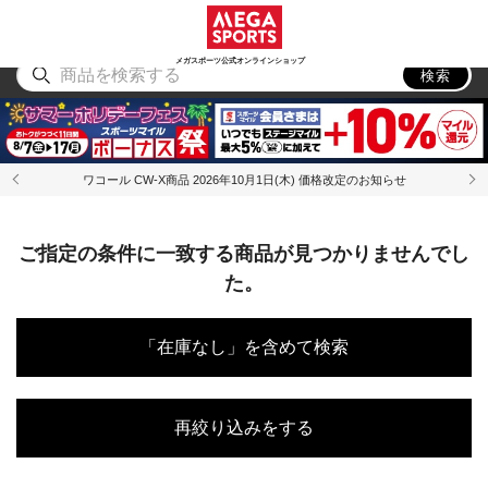
スポーツ
アウトドア
ブランド
アイテム
から探す
から探す
から探す
から探す
メガスポーツ公式オンラインショップ
検索
ワコール CW-X商品 2026年10月1日(木) 価格改定のお知らせ
ご指定の条件に一致する商品が見つかりませんでし
た。
「在庫なし」を含めて検索
再絞り込みをする