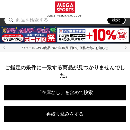
スポーツ
アウトドア
ブランド
アイテム
から探す
から探す
から探す
から探す
メガスポーツ公式オンラインショップ
検索
ワコール CW-X商品 2026年10月1日(木) 価格改定のお知らせ
ご指定の条件に一致する商品が見つかりませんでし
た。
「在庫なし」を含めて検索
再絞り込みをする