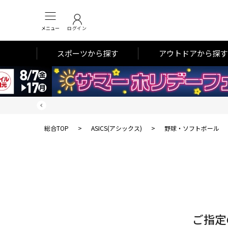
メニュー
ログイン
スポーツから探す
アウトドアから探す
総合TOP
>
ASICS(アシックス)
>
野球・ソフトボール
対
象
件
数
ご指定