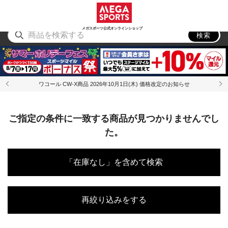
スポーツ
アウトドア
ブランド
アイテム
から探す
から探す
から探す
から探す
メガスポーツ公式オンラインショップ
検索
ワコール CW-X商品 2026年10月1日(木) 価格改定のお知らせ
ご指定の条件に一致する商品が見つかりませんでし
た。
「在庫なし」を含めて検索
再絞り込みをする