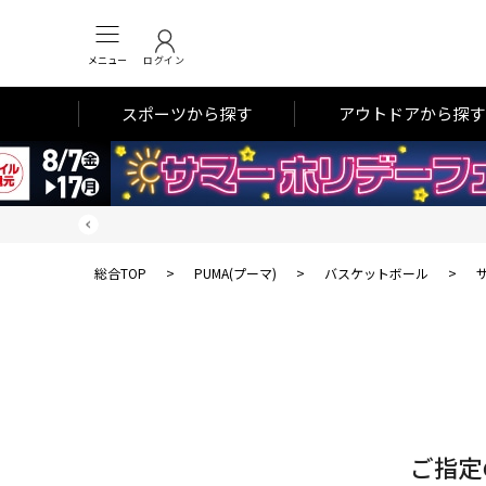
メニュー
ログイン
スポーツから探す
アウトドアから探す
総合TOP
>
PUMA(プーマ)
>
バスケットボール
>
対
象
件
数
ご指定